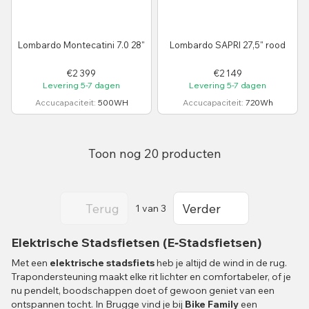
Lombardo Montecatini 7.0 28"
Lombardo SAPRI 27,5" rood
€2 399
€2 149
Levering 5-7 dagen
Levering 5-7 dagen
Accucapaciteit
500WH
Accucapaciteit
720Wh
Toon nog 20 producten
Terug
Verder
1
van 3
Elektrische Stadsfietsen (E‑Stadsfietsen)
Met een
elektrische stadsfiets
heb je altijd de wind in de rug.
Trapondersteuning maakt elke rit lichter en comfortabeler, of je
nu pendelt, boodschappen doet of gewoon geniet van een
ontspannen tocht. In Brugge vind je bij
Bike Family
een