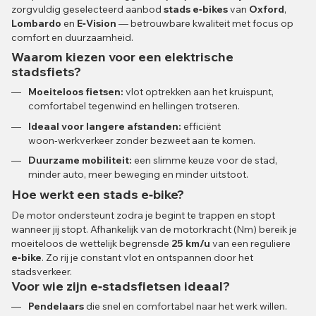
zorgvuldig geselecteerd aanbod
stads e‑bikes
van
Oxford
,
Lombardo
en
E‑Vision
— betrouwbare kwaliteit met focus op
comfort en duurzaamheid.
Waarom kiezen voor een elektrische
stadsfiets?
Moeiteloos fietsen:
vlot optrekken aan het kruispunt,
comfortabel tegenwind en hellingen trotseren.
Ideaal voor langere afstanden:
efficiënt
woon‑werkverkeer zonder bezweet aan te komen.
Duurzame mobiliteit:
een slimme keuze voor de stad,
minder auto, meer beweging en minder uitstoot.
Hoe werkt een stads e‑bike?
De motor ondersteunt zodra je begint te trappen en stopt
wanneer jij stopt. Afhankelijk van de motor­kracht (Nm) bereik je
moeiteloos de wettelijk begrensde
25 km/u
van een reguliere
e‑bike
. Zo rij je constant vlot en ontspannen door het
stadsverkeer.
Voor wie zijn e‑stadsfietsen ideaal?
Pendelaars
die snel en comfortabel naar het werk willen.