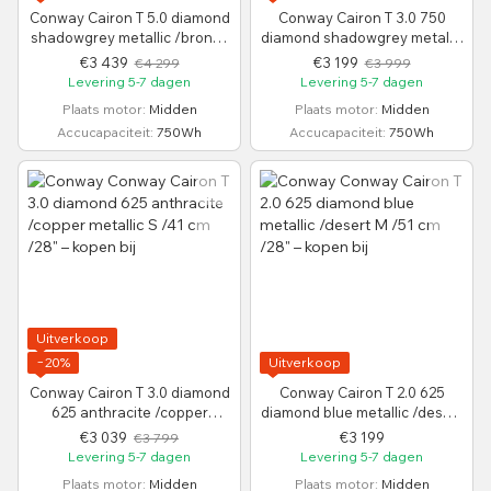
Conway Cairon T 5.0 diamond
Conway Cairon T 3.0 750
shadowgrey metallic /bronze
diamond shadowgrey metallic
metallic S /41 cm /28"
/black metallic S /41 cm /28"
€3 439
€3 199
€4 299
€3 999
Levering 5-7 dagen
Levering 5-7 dagen
Plaats motor
Midden
Plaats motor
Midden
Accucapaciteit
750Wh
Accucapaciteit
750Wh
Uitverkoop
−20%
Uitverkoop
Conway Cairon T 3.0 diamond
Conway Cairon T 2.0 625
625 anthracite /copper
diamond blue metallic /desert
metallic S /41 cm /28"
M /51 cm /28"
€3 039
€3 199
€3 799
Levering 5-7 dagen
Levering 5-7 dagen
Plaats motor
Midden
Plaats motor
Midden