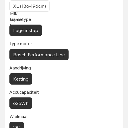
XL (186-196cm)
Frametype
Lage instap
Type motor
Bosch Performance Line
Aandrijving
Ketting
Accucapaciteit
625Wh
Wielmaat
28"