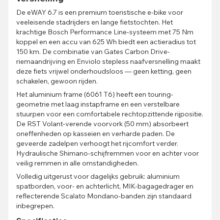
De eWAY 6.7 is een premium toeristische e-bike voor
veeleisende stadrijders en lange fietstochten. Het
krachtige Bosch Performance Line-systeem met 75 Nm
koppel en een accu van 625 Wh biedt een actieradius tot
150 km. De combinatie van Gates Carbon Drive-
riemaandrijving en Enviolo stepless naafversnelling maakt
deze fiets vrijwel onderhoudsloos — geen ketting, geen
schakelen, gewoon rijden.
Het aluminium frame (6061 T6) heeft een touring-
geometrie met laag instapframe en een verstelbare
stuurpen voor een comfortabele rechtopzittende rijpositie.
De RST Volant-verende voorvork (50 mm) absorbeert
oneffenheden op kasseien en verharde paden. De
geveerde zadelpen verhoogt het rijcomfort verder.
Hydraulische Shimano-schijfremmen voor en achter voor
veilig remmen in alle omstandigheden.
Volledig uitgerust voor dagelijks gebruik: aluminium
spatborden, voor- en achterlicht, MIK-bagagedrager en
reflecterende Scalato Mondano-banden zijn standaard
inbegrepen.