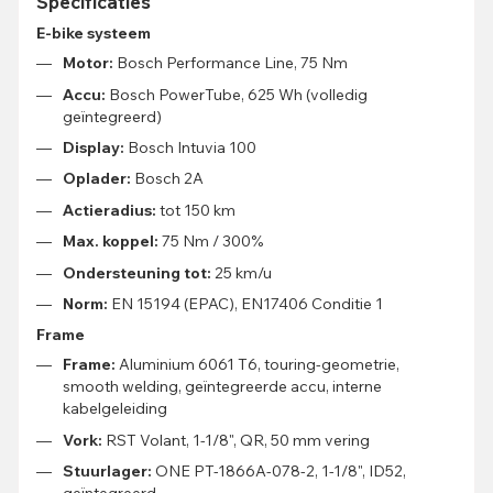
Specificaties
E-bike systeem
Motor:
Bosch Performance Line, 75 Nm
Accu:
Bosch PowerTube, 625 Wh (volledig
geïntegreerd)
Display:
Bosch Intuvia 100
Oplader:
Bosch 2A
Actieradius:
tot 150 km
Max. koppel:
75 Nm / 300%
Ondersteuning tot:
25 km/u
Norm:
EN 15194 (EPAC), EN17406 Conditie 1
Frame
Frame:
Aluminium 6061 T6, touring-geometrie,
smooth welding, geïntegreerde accu, interne
kabelgeleiding
Vork:
RST Volant, 1-1/8", QR, 50 mm vering
Stuurlager:
ONE PT-1866A-078-2, 1-1/8", ID52,