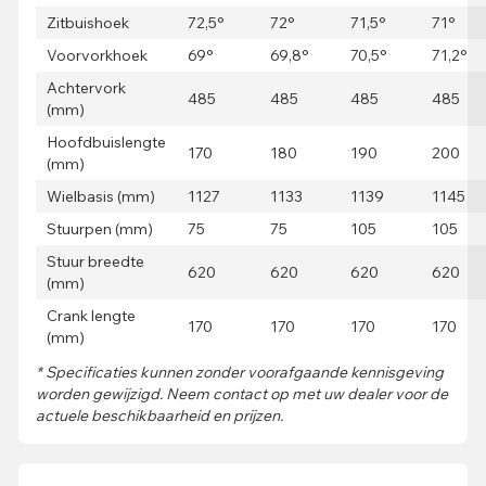
Zitbuishoek
72,5°
72°
71,5°
71°
Voorvorkhoek
69°
69,8°
70,5°
71,2°
Achtervork
485
485
485
485
(mm)
Hoofdbuislengte
170
180
190
200
(mm)
Wielbasis (mm)
1127
1133
1139
1145
Stuurpen (mm)
75
75
105
105
Stuur breedte
620
620
620
620
(mm)
Crank lengte
170
170
170
170
(mm)
* Specificaties kunnen zonder voorafgaande kennisgeving
worden gewijzigd. Neem contact op met uw dealer voor de
actuele beschikbaarheid en prijzen.