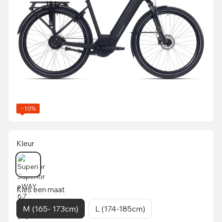
−10%
Kleur
Kies een maat
M (165- 173cm)
L (174-185cm)