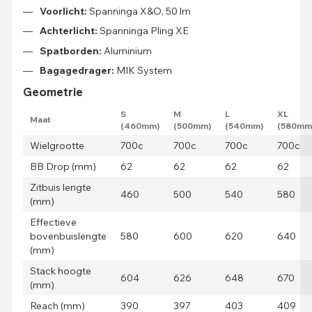
Voorlicht:
Spanninga X&O, 50 lm
Achterlicht:
Spanninga Pling XE
Spatborden:
Aluminium
Bagagedrager:
MIK System
Geometrie
S
M
L
XL
Maat
(460mm)
(500mm)
(540mm)
(580mm
Wielgrootte
700c
700c
700c
700c
BB Drop (mm)
62
62
62
62
Zitbuis lengte
460
500
540
580
(mm)
Effectieve
bovenbuislengte
580
600
620
640
(mm)
Stack hoogte
604
626
648
670
(mm)
Reach (mm)
390
397
403
409