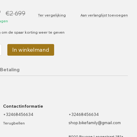
9
€2 699
Ter vergelijking
Aan verlanglijst toevoegen
dagen
n
om de spaar korting weer te geven
In winkelmand
Betaling
Contactinformatie
+32468456634
+32468456634
shop.bikefamily@gmail.com
Terugbellen
8000 Brugge Langestraat 181a