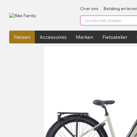
Перейти к основному контенту
Over ons
Betaling en lever
Fietsen
Accessoires
Merken
Fietsatelier