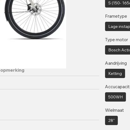
S (150- 16
Frametype
Lage insta
Type motor
Bosch Activ
Aandrijving
 opmerking
Ketting
Accucapacit
500WH
Wielmaat
28"