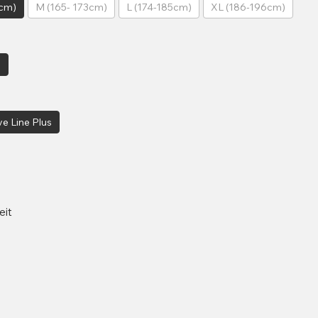
5cm)
M (165- 173cm)
L (174-185cm)
XL (186-196cm)
p
e Line Plus
eit