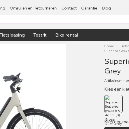
ing
Omruilen en Retourneren
Contact
Garantie
Blog
Fietsleasing
Testrit
Bike rental
Home
Fiets
Superior eWAY 5
Superi
Grey
Artikelnummer
Kies een kle
Kies een ma