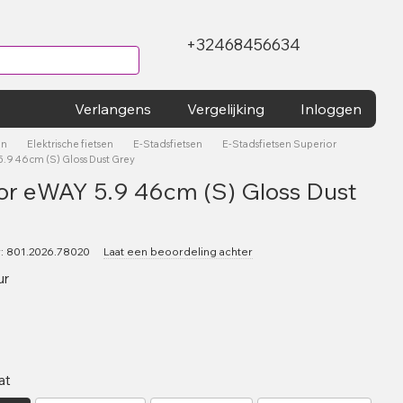
+32468456634
Verlangens
Vergelijking
Inloggen
en
Elektrische fietsen
E-Stadsfietsen
E-Stadsfietsen Superior
.9 46cm (S) Gloss Dust Grey
or eWAY 5.9 46cm (S) Gloss Dust
: 801.2026.78020
Laat een beoordeling achter
ur
at