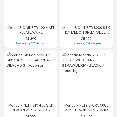
Merida BIG NINE TR 600 MATT
Merida BIG NINE TR 8000 SILK
RED/BLACK XL
DANDELION GREEN/SILVER
GREEN S
€1 399
€5 199
Levering 5-7 dagen
Levering 5-7 dagen
Merida NINETY-SIX 400 SILK
Merida NINETY-SIX RC 5000
BLACK/DARK SILVER XS
DARK STRAWBERRY/BLACK S
€1 999
€3 999