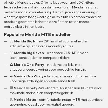
officiële Merida-dealer. Of je nu kiest voor snelle XC-ritten,
technische trails of all-mountain avonturen, Merida heeft het
perfecte model voor elke rijstijl. Dankzij jarenlange ervaring in
wedstrijdsport, hoogwaardige aluminium en carbon frames en
precieze geometrie behoren deze fietsen tot de meest
betrouwbare in hun klasse.
Populaire Merida MTB modellen
🚵‍♂️
Merida Big Nine
– 29” hardtail voor snelheid en
efficiëntie op lange cross-country routes.
🚵‍♀️
Merida Big Seven
– wendbare 27.5” MTB voor
technische paden en compacte rijders.
⛰️
Merida One-Forty
– moderne trailbike met
uitgebalanceerde vering voor bergachtig terrein.
🔥
Merida One-Sixty
– full suspension enduro machine
voor ruige afdalingen en veeleisende trails.
🏁
Merida Ninety-Six
– lichte full-suspension XC-fiets voor
maximale snelheid en competitiegebruik.
💪
Merida Matts
– comfortabele instap-MTB met sportieve
geometrie, ideaal voor recreatief gebruik.