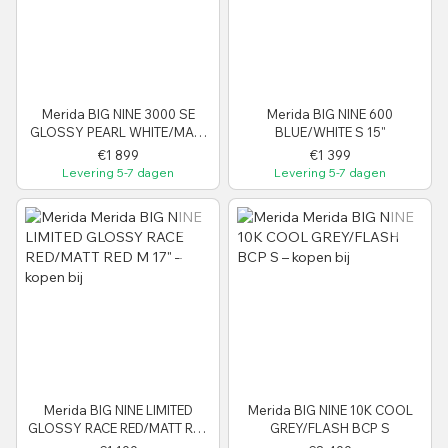
Merida BIG NINE 3000 SE
Merida BIG NINE 600
GLOSSY PEARL WHITE/MATT
BLUE/WHITE S 15"
BLACK M 17"
€1 899
€1 399
Levering 5-7 dagen
Levering 5-7 dagen
Merida BIG NINE LIMITED
Merida BIG NINE 10K COOL
GLOSSY RACE RED/MATT RED
GREY/FLASH BCP S
M 17"