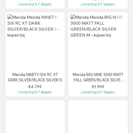
Levering 5-7 dagen
Levering 5-7 dagen
Merida NINETY-SIX RC XT
Merida BIG NINE 3000 MATT
DARK SILVER/BLACK SILVER S
FALL GREEN/BLACK SILVER
GREEN M
€4 799
€1 999
Levering 5-7 dagen
Levering 5-7 dagen