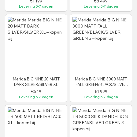
€1 199
€8 499
Levering 5-7 dagen
Levering 5-7 dagen
Merida BIG NINE 20 MATT
Merida BIG NINE 3000 MATT
DARK SILVER/SILVER XL
FALL GREEN/BLACK/SILVER
GREEN S
€649
€1 999
Levering 5-7 dagen
Levering 5-7 dagen