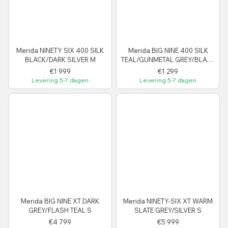
Merida NINETY SIX 400 SILK
Merida BIG NINE 400 SILK
BLACK/DARK SILVER M
TEAL/GUNMETAL GREY/BLACK
S
€1 999
€1 299
Levering 5-7 dagen
Levering 5-7 dagen
Merida BIG NINE XT DARK
Merida NINETY-SIX XT WARM
GREY/FLASH TEAL S
SLATE GREY/SILVER S
€4 799
€5 999