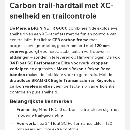
Carbon trail-hardtail met XC-
snelheid en trailcontrole
De
Merida BIG.NINE TR 8000
combineert de explosieve
snelheid van een XC-racefiets met de fun en controle van
een trailbike. Het lichte
CF3 carbon frame
met
progressieve geometrie, gecombineerd met
120 mm
veerweg
, zorgt voor extra stabiliteit en vertrouwen in
afdalingen – zonder in te leveren op klimvermogen. De
Fox
34 Float SC Performance Elite voorvork
,
dropper
zadelpen
en agressieve
Maxxis Rekon / Rekon Race
banden
maken de fiets klaar voor ruigere trails. Met de
draadloze SRAM GX Eagle Transmission
en
Reynolds
carbon wielen
is elke rit een perfecte mix van efficiëntie,
controle en pure snelheid.
Belangrijkste kenmerken
Frame:
Big Nine TR CF3 carbon – ultralicht en stijf, met
moderne trail-geometrie
Voorvork:
Fox 34 Float SC Performance Elite – 120
mm veerweg voor extra controle