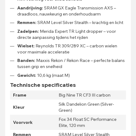
Aandrijving:
SRAM GX Eagle Transmission AXS –
draadloos, nauwkeurig en onderhoudsarm
Remmen:
SRAM Level Silver Stealth – krachtig en licht
Zadelpen:
Merida Expert TR Light dropper – voor
directe aanpassing tijdens het rijden
Wielset:
Reynolds TR 309/289 XC – carbon wielen
voor maximale acceleratie
Banden:
Maxxis Rekon / Rekon Race – perfecte balans
tussen grip en snelheid
Gewicht:
10,6 kg (maat M)
Technische specificaties
Frame
Big Nine TR CF3 III carbon
Silk Dandelion Green (Silver-
Kleur
Green)
Fox 34 Float SC Performance
Voorvork
Elite, 120 mm
Remmen
SRAM Level Silver Stealth