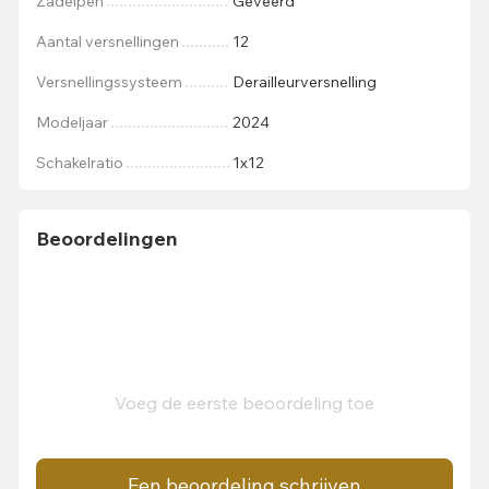
Zadelpen
Geveerd
Aantal versnellingen
12
Versnellingssysteem
Derailleurversnelling
Modeljaar
2024
Schakelratio
1x12
Beoordelingen
Voeg de eerste beoordeling toe
Een beoordeling schrijven