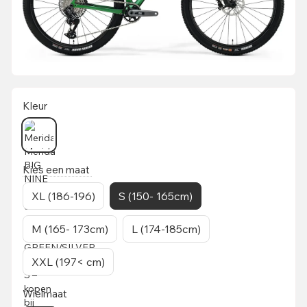
Kleur
Kies een maat
XL (186-196)
S (150- 165cm)
M (165- 173cm)
L (174-185cm)
XXL (197< cm)
Wielmaat