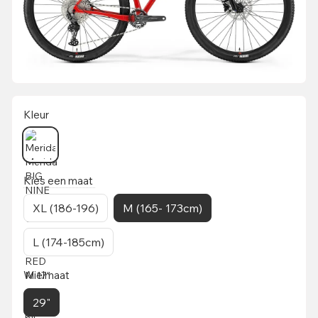
Kleur
Kies een maat
XL (186-196)
M (165- 173cm)
L (174-185cm)
Wielmaat
29"