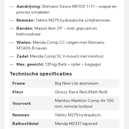
Aandrijving:
Shimano Deore M5100 1×11 – soepel en
precies schakelen
Remmen:
Tektro M275 hydraulische schijfremmen
Banden:
Maxxis Ikon 29" – snel, gripvast en
betrouwbaar
Wielen:
Merida Comp CC velgen met Shimano
MT400-B naven
Zadel:
Merida Comp SL V-mount met minitool
Max. gewicht:
135 kg (fiets + rijder + bagage)
Technische specificaties
Frame
Big Nine Lite aluminium
Kleur
Glossy Race Red (Matt Red)
Manitou Markhor Comp Air 100
Voorvork
mm, remote lockout
Remmen
Tektro M275 hydraulisch
Balhoofdstel
Merida M2331 tapered