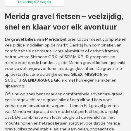
Levering 5-7 dagen
Merida gravel fietsen – veelzijdig,
snel en klaar voor elk avontuur
De
gravel bikes van Merida
behoren tot de meest complete en
veelzijdige modellen op de markt. Dankzij hun combinatie van
comfortabele geometrie, lichte aluminium of carbon frames,
betrouwbare Shimano GRX- of SRAM XPLR-groepsets en
ruimte voor brede banden zijn de Merida gravel fietsen geschikt
voor zowel lange avonturen als dagelijkse ritten. De gravel line-
up bestaat uit drie duidelijke series:
SILEX
,
MISSION
en
SCULTURA ENDURANCE GR
, elk met hun eigen karakter en
rijbeleving.
Of je nu op zoek bent naar een comfortabele adventure-gravel,
een lichtgewicht race-gravelbike of een allroad fiets voor
verharde én onverharde wegen — binnen het gravel gamma
van Merida vind je altijd een model dat perfect bij jouw rijstijl
past. De combinatie van technologie uit de wereld van het
mountainbiken en het racefietsen zorgt ervoor dat de Merida
gravel bikes zowel stabiel als snel aanvoelen, ongeacht de