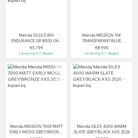
Merida SCULTURA
Merida MISSION 10K
ENDURANCE GR 8000 OAK
TRANSPARANT BLUE
BORK/GREEN S 2025
CARBON/SILVER XS 2026
€5 799
€8 999
Levering 5-7 dagen
Levering 5-7 dagen
Merida MISSION 7000 MATT
Merida SILEX 4000 WARM
EARLY MOSS GREY/BRONZE
SLATE GREY/BLACK XXS 2026
XXS 2026