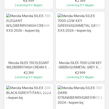
€4 999
€2 399
Levering 5-7 dagen
Levering 5-7 dagen
Merida SILEX 700 ELEGANT
Merida SILEX 7000 LOW KEY
WILDBERRY/HIGH CREAM XXS
GREEN/GUNMETAL GREY XXS
2026
2026
€2 299
€2 999
Levering 5-7 dagen
Levering 5-7 dagen