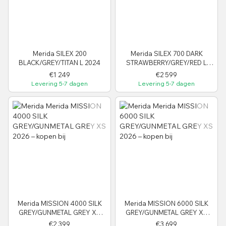
Merida SILEX 200
Merida SILEX 700 DARK
BLACK/GREY/TITAN L 2024
STRAWBERRY/GREY/RED L
2024
€1 249
€2 599
Levering 5-7 dagen
Levering 5-7 dagen
Merida MISSION 4000 SILK
Merida MISSION 6000 SILK
GREY/GUNMETAL GREY XS
GREY/GUNMETAL GREY XS
2026
2026
€2 399
€3 699