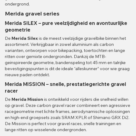
ondergrond.
Merida gravel series
Merida SILEX – pure veelzijdigheid en avontuurlijke
geometrie
De
Merida Silex
is de meest veelzijdige gravelbike binnen het
assortiment. Verkrijgbaar in zowel aluminium als carbon
varianten, ontworpen voor bikepacking, toertochten en lange
ritten over gemixte ondergronden. Dankzij de MTB-
geïnspireerde geometrie, bandenspeling tot 45 mm en talrijke
bevestigingspunten is dit de ideale “alleskunner” voor wie graag
nieuwe paden ontdekt.
Merida MISSION – snelle, prestatiegerichte gravel
racer
De
Merida Mission
is ontwikkeld voor rijders die snelheid willen
op gravel. Deze carbon gravel racer combineert een agressieve
racegeometrie met lichte frames, aerodynamische oplossingen
en high-end groepsets zoals SRAM XPLR of Shimano GRX Di2.
De Mission is perfect voor gravel races, snelle trainingen en
lange ritten op wisselende ondergronden.