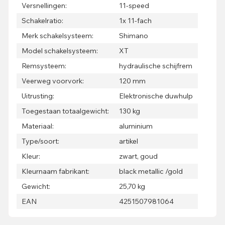
Versnellingen:
11-speed
Schakelratio:
1x 11-fach
Merk schakelsysteem:
Shimano
Model schakelsysteem:
XT
Remsysteem:
hydraulische schijfrem
Veerweg voorvork:
120 mm
Uitrusting:
Elektronische duwhulp
Toegestaan totaalgewicht:
130 kg
Materiaal:
aluminium
Type/soort:
artikel
Kleur:
zwart, goud
Kleurnaam fabrikant:
black metallic /gold
Gewicht:
25,70 kg
EAN
4251507981064