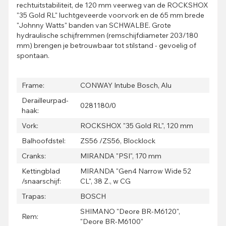
rechtuitstabiliteit, de 120 mm veerweg van de ROCKSHOX
"35 Gold RL" luchtgeveerde voorvork en de 65 mm brede
"Johnny Watts" banden van SCHWALBE. Grote
hydraulische schijfremmen (remschijfdiameter 203/180
mm) brengen je betrouwbaar tot stilstand - gevoelig of
spontaan.
Frame:
CONWAY Intube Bosch, Alu
Derailleurpad-
0281180/0
haak:
Vork:
ROCKSHOX "35 Gold RL", 120 mm
Balhoofdstel:
ZS56 /ZS56, Blocklock
Cranks:
MIRANDA "PSI", 170 mm
Kettingblad
MIRANDA "Gen4 Narrow Wide 52
/snaarschijf:
CL", 38 Z., w CG
Trapas:
BOSCH
SHIMANO "Deore BR-M6120",
Rem:
"Deore BR-M6100"