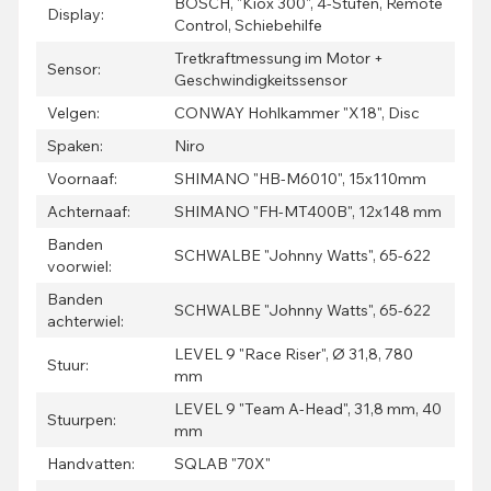
BOSCH, "Kiox 300", 4-Stufen, Remote
Display:
Control, Schiebehilfe
Tretkraftmessung im Motor +
Sensor:
Geschwindigkeitssensor
Velgen:
CONWAY Hohlkammer "X18", Disc
Spaken:
Niro
Voornaaf:
SHIMANO "HB-M6010", 15x110mm
Achternaaf:
SHIMANO "FH-MT400B", 12x148 mm
Banden
SCHWALBE "Johnny Watts", 65-622
voorwiel:
Banden
SCHWALBE "Johnny Watts", 65-622
achterwiel:
LEVEL 9 "Race Riser", Ø 31,8, 780
Stuur:
mm
LEVEL 9 "Team A-Head", 31,8 mm, 40
Stuurpen:
mm
Handvatten:
SQLAB "70X"