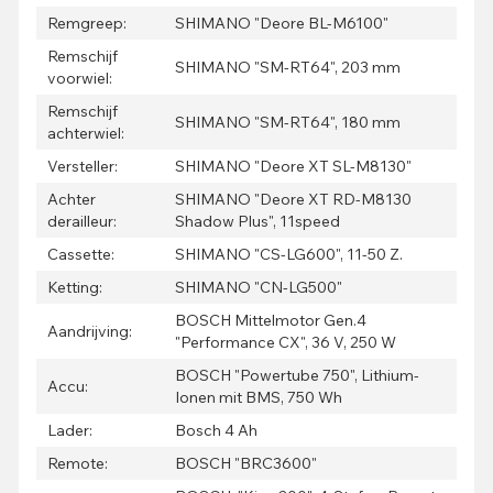
Remgreep:
SHIMANO "Deore BL-M6100"
Remschijf
SHIMANO "SM-RT64", 203 mm
voorwiel:
Remschijf
SHIMANO "SM-RT64", 180 mm
achterwiel:
Versteller:
SHIMANO "Deore XT SL-M8130"
Achter
SHIMANO "Deore XT RD-M8130
derailleur:
Shadow Plus", 11speed
Cassette:
SHIMANO "CS-LG600", 11-50 Z.
Ketting:
SHIMANO "CN-LG500"
BOSCH Mittelmotor Gen.4
Aandrijving:
"Performance CX", 36 V, 250 W
BOSCH "Powertube 750", Lithium-
Accu:
Ionen mit BMS, 750 Wh
Lader:
Bosch 4 Ah
Remote:
BOSCH "BRC3600"