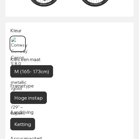
Kleur
Kies een maat
M (165- 173cm)
Frametype
Hoge instap
Aandrijving
Ketting
Accucapaciteit