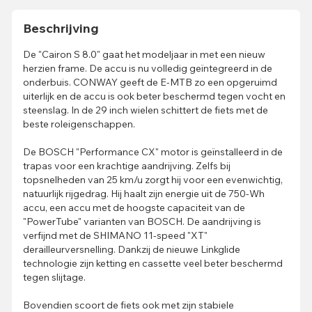
Beschrijving
De "Cairon S 8.0" gaat het modeljaar in met een nieuw
herzien frame. De accu is nu volledig geïntegreerd in de
onderbuis. CONWAY geeft de E-MTB zo een opgeruimd
uiterlijk en de accu is ook beter beschermd tegen vocht en
steenslag. In de 29 inch wielen schittert de fiets met de
beste roleigenschappen.
De BOSCH "Performance CX" motor is geïnstalleerd in de
trapas voor een krachtige aandrijving. Zelfs bij
topsnelheden van 25 km/u zorgt hij voor een evenwichtig,
natuurlijk rijgedrag. Hij haalt zijn energie uit de 750-Wh
accu, een accu met de hoogste capaciteit van de
"PowerTube" varianten van BOSCH. De aandrijving is
verfijnd met de SHIMANO 11-speed "XT"
derailleurversnelling. Dankzij de nieuwe Linkglide
technologie zijn ketting en cassette veel beter beschermd
tegen slijtage.
Bovendien scoort de fiets ook met zijn stabiele