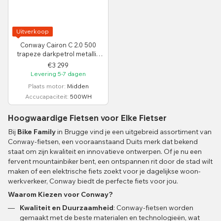
Uitverkoop
Conway Cairon C 2.0 500
trapeze darkpetrol metallic
/red XL /53 cm /29"
€3 299
Levering 5-7 dagen
Plaats motor
Midden
Accucapaciteit
500WH
Hoogwaardige Fietsen voor Elke Fietser
Bij
Bike Family
in Brugge vind je een uitgebreid assortiment van
Conway-fietsen, een vooraanstaand Duits merk dat bekend
staat om zijn kwaliteit en innovatieve ontwerpen. Of je nu een
fervent mountainbiker bent, een ontspannen rit door de stad wilt
maken of een elektrische fiets zoekt voor je dagelijkse woon-
werkverkeer, Conway biedt de perfecte fiets voor jou.
Waarom Kiezen voor Conway?
Kwaliteit en Duurzaamheid
: Conway-fietsen worden
gemaakt met de beste materialen en technologieën, wat