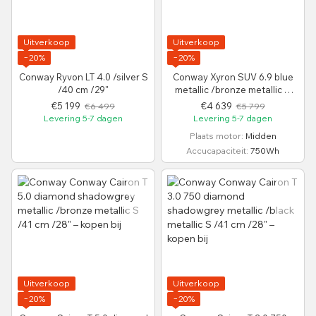
Uitverkoop
Uitverkoop
−20%
−20%
Conway Ryvon LT 4.0 /silver S
Conway Xyron SUV 6.9 blue
/40 cm /29"
metallic /bronze metallic S
/40 cm /29"
€5 199
€4 639
€6 499
€5 799
Levering 5-7 dagen
Levering 5-7 dagen
Plaats motor
Midden
Accucapaciteit
750Wh
Uitverkoop
Uitverkoop
−20%
−20%