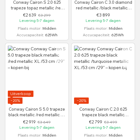
Conway Cairon S 2.0 625
Conway Cairon C 3.0 diamond
trapeze topaz metallic /red
red metallic /black metallic L
metallic XL /53 cm /29"
/49 cm /29"
€2 639
€3 899
€3 299
Levering 5-7 dagen
Levering 5-7 dagen
Plaats motor
Midden
Plaats motor
Midden
Accucapaciteit
625Wh
Accucapaciteit
625Wh
Uitverkoop
−20%
−20%
Conway Cairon S 5.0 trapeze
Conway Cairon C 2.0 625
black metallic /red metallic XL
trapeze black metallic
/53 cm /29"
/turquoise metallic XL /53 cm
€2 919
€2 799
€3 649
€3 499
/29"
Levering 5-7 dagen
Levering 5-7 dagen
Plaats motor
Midden
Plaats motor
Midden