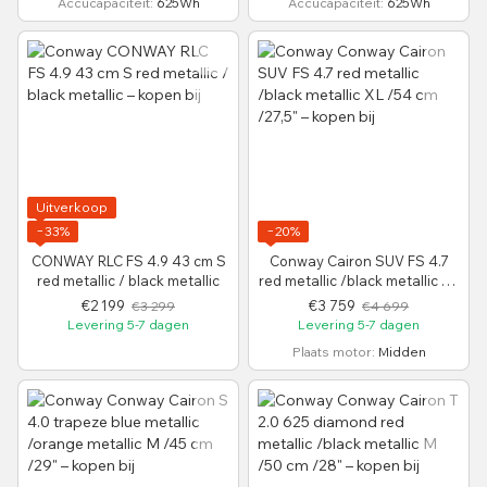
Accucapaciteit
625Wh
Accucapaciteit
625Wh
Uitverkoop
−33%
−20%
CONWAY RLC FS 4.9 43 cm S
Conway Cairon SUV FS 4.7
red metallic / black metallic
red metallic /black metallic XL
/54 cm /27,5"
€2 199
€3 759
€3 299
€4 699
Levering 5-7 dagen
Levering 5-7 dagen
Plaats motor
Midden