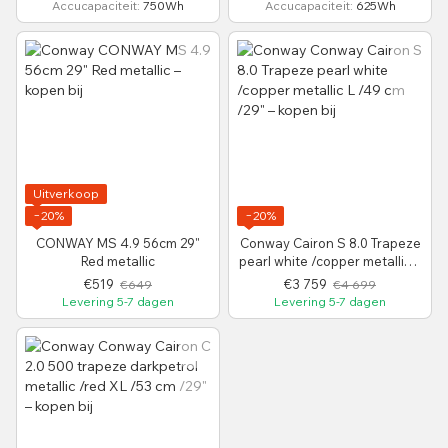
Accucapaciteit
750Wh
Accucapaciteit
625Wh
Uitverkoop
−20%
−20%
CONWAY MS 4.9 56cm 29"
Conway Cairon S 8.0 Trapeze
Red metallic
pearl white /copper metallic L
/49 cm /29"
€519
€3 759
€649
€4 699
Levering 5-7 dagen
Levering 5-7 dagen