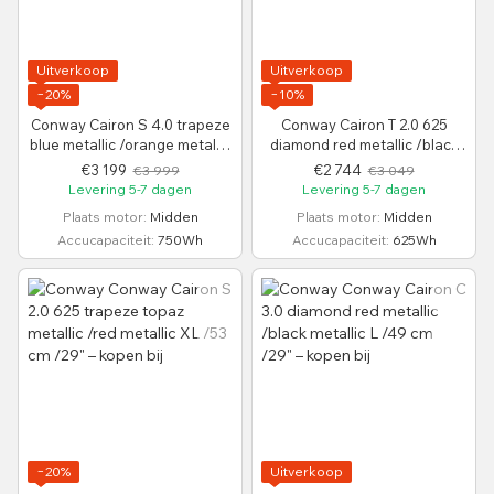
Uitverkoop
Uitverkoop
−20%
−10%
Conway Cairon S 4.0 trapeze
Conway Cairon T 2.0 625
blue metallic /orange metallic
diamond red metallic /black
M /45 cm /29"
metallic M /50 cm /28"
€3 199
€2 744
€3 999
€3 049
Levering 5-7 dagen
Levering 5-7 dagen
Plaats motor
Midden
Plaats motor
Midden
Accucapaciteit
750Wh
Accucapaciteit
625Wh
−20%
Uitverkoop