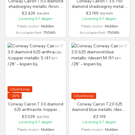
Conway Cairon T 5.0 diamond
Conway Cairon T 3.0 750
shadowgrey metallic /bronze
diamond shadowgrey metallic
metallic S /41 cm /28"
/black metallic S /41 cm /28"
€3 439
€3 199
€4 299
€3 999
Levering 5-7 dagen
Levering 5-7 dagen
Plaats motor
Midden
Plaats motor
Midden
Accucapaciteit
750Wh
Accucapaciteit
750Wh
Uitverkoop
−20%
Uitverkoop
Conway Cairon T 3.0 diamond
Conway Cairon T 2.0 625
625 anthracite /copper
diamond blue metallic /desert
metallic S /41 cm /28"
M /51 cm /28"
€3 039
€3 199
€3 799
Levering 5-7 dagen
Levering 5-7 dagen
Plaats motor
Midden
Plaats motor
Midden