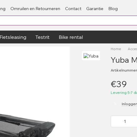
ing
Omruilen en Retourneren
Contact
Garantie
Blog
Fietsleasing
Testrit
Bike rental
Home
Acces
Yuba M
Artikelnummer
€39
Levering 5-7 
%
Inlogge