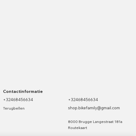
Contactinformatie
+32468456634
+32468456634
shop.bikefamily@gmail.com
Terugbellen
8000 Brugge Langestraat 181a
Routekaart