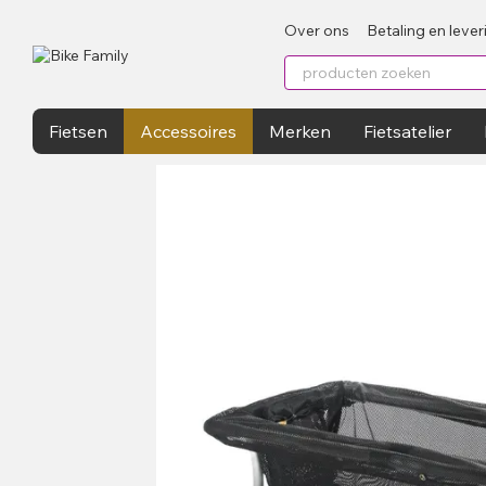
Перейти к основному контенту
Over ons
Betaling en lever
Fietsen
Accessoires
Merken
Fietsatelier