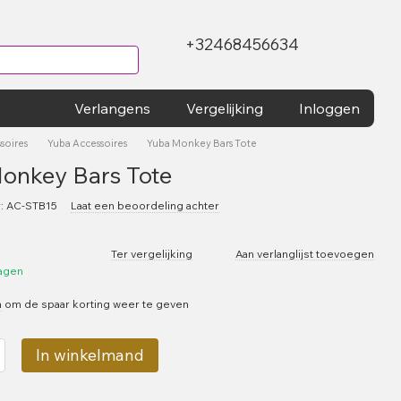
+32468456634
Verlangens
Vergelijking
Inloggen
soires
Yuba Accessoires
Yuba Monkey Bars Tote
onkey Bars Tote
: AC-STB15
Laat een beoordeling achter
Ter vergelijking
Aan verlanglijst toevoegen
dagen
n
om de spaar korting weer te geven
In winkelmand