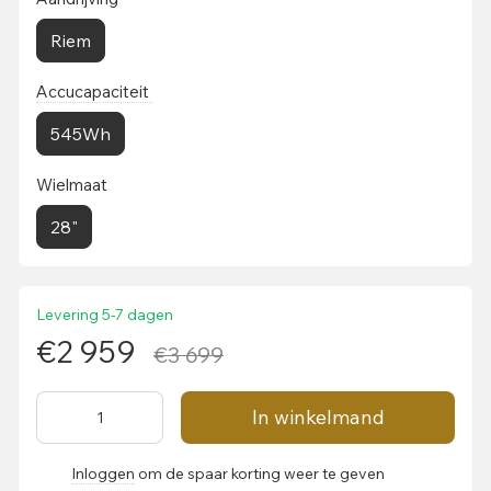
Riem
Accucapaciteit
545Wh
Wielmaat
28"
Levering 5-7 dagen
€2 959
€3 699
In winkelmand
Inloggen
om de spaar korting weer te geven
%