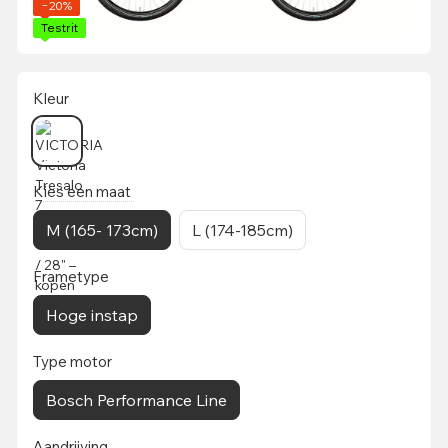
−20%
Testrit
Kleur
Kies een maat
M (165- 173cm)
L (174-185cm)
Frametype
Hoge instap
Type motor
Bosch Performance Line
Aandrijving