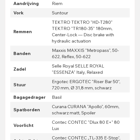
Aandrijving
Riem
Vork
Suntour
TEKTRO TEKTRO "HD-T280"
TEKTRO "TR180-35" 180mm,
Remmen
Center-Lock — Disc brake with
hydraulic actuation
Maxxis MAXXIS "Metropass", 50-
Banden
622, Reflex, 50-622
Selle Royal SELLE ROYAL
Zadel
"ESSENZA" Italy, Relaxed
Ergotec ERGOTEC "Riser Bar 50",
Stuur
720 mm, Ø 31,8 mm, schwarz
Bagagedrager
Basil
Curana CURANA "Apollo", 60mm,
Spatborden
schwarz matt, Spoiler
Contec CONTEC "Dlux 80 E+" 80
Voorlicht
Lux
Contec CONTEC „TL-335 E-Stop“,