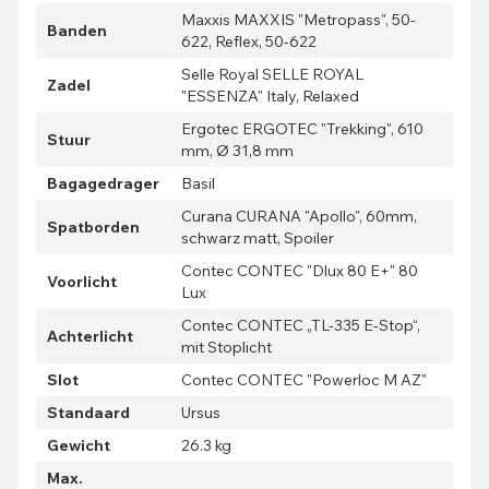
Maxxis MAXXIS "Metropass", 50-
Banden
622, Reflex, 50-622
Selle Royal SELLE ROYAL
Zadel
"ESSENZA" Italy, Relaxed
Ergotec ERGOTEC "Trekking", 610
Stuur
mm, Ø 31,8 mm
Bagagedrager
Basil
Curana CURANA "Apollo", 60mm,
Spatborden
schwarz matt, Spoiler
Contec CONTEC "Dlux 80 E+" 80
Voorlicht
Lux
Contec CONTEC „TL-335 E-Stop“,
Achterlicht
mit Stoplicht
Slot
Contec CONTEC "Powerloc M AZ"
Standaard
Ursus
Gewicht
26.3 kg
Max.