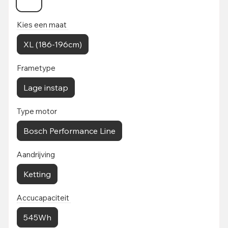
Kies een maat
XL (186-196cm)
Frametype
Lage instap
Type motor
Bosch Performance Line
Aandrijving
Ketting
Accucapaciteit
545Wh