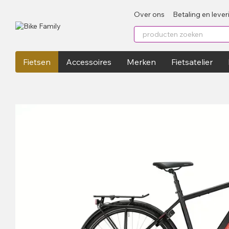
Перейти к основному контенту
Over ons
Betaling en lever
Fietsen
Accessoires
Merken
Fietsatelier