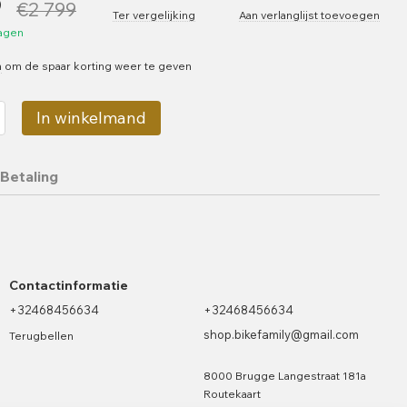
9
€2 799
Ter vergelijking
Aan verlanglijst toevoegen
dagen
n
om de spaar korting weer te geven
In winkelmand
Betaling
Contactinformatie
+32468456634
+32468456634
shop.bikefamily@gmail.com
Terugbellen
8000 Brugge Langestraat 181a
Routekaart