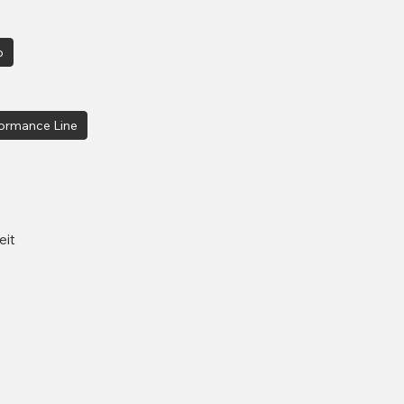
p
ormance Line
eit