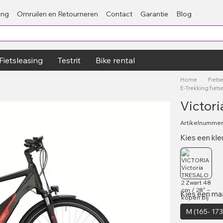
ing
Omruilen en Retourneren
Contact
Garantie
Blog
Fietsleasing
Testrit
Bike rental
Home
Fiets
E-Trekking fiet
Victor
Artikelnumme
Kies een kle
Kies een ma
M (165- 17