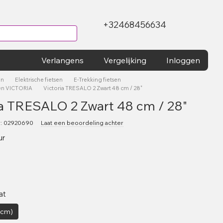
+32468456634
Verlangens
Vergelijking
Inloggen
en
Elektrische fietsen
E-Trekking fietsen
sen VICTORIA
Victoria TRESALO 2 Zwart 48 cm / 28"
ia TRESALO 2 Zwart 48 cm / 28"
r: 02920690
Laat een beoordeling achter
ur
at
3cm)