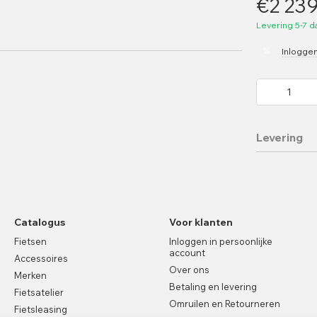
€2 23
Levering 5-7 
%
Inlogge
Levering
Catalogus
Voor klanten
Fietsen
Inloggen in persoonlijke
account
Accessoires
Over ons
Merken
Betaling en levering
Fietsatelier
Omruilen en Retourneren
Fietsleasing