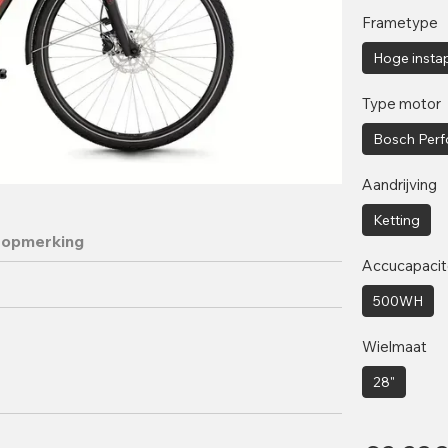
Frametype
Hoge insta
Type motor
Bosch Perf
Aandrijving
Ketting
 opmerking
Accucapacit
500WH
Wielmaat
28"