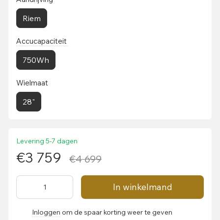
Riem
Accucapaciteit
750Wh
Wielmaat
28"
Levering 5-7 dagen
€3 759
€4 699
In winkelmand
Inloggen
om de spaar korting weer te geven
%