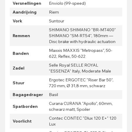
Versnellingen
Enviolo (99-speed)
Aandrijving
Riem
Vork
Suntour
SHIMANO SHIMANO "BR-MT400"
Remmen
SHIMANO "SM-RT54", 180mm —
Disc brake with hydraulic actuation
Maxxis MAXXIS "Metropass", 50-
Banden
622, Reflex, 50-622
Selle Royal SELLE ROYAL
Zadel
"ESSENZA" Italy, Moderate Male
Ergotec ERGOTEC "Riser Bar 50",
Stuur
720 mm, Ø 31,8 mm, schwarz
Bagagedrager
Basil
Curana CURANA "Apollo", 60mm,
Spatborden
schwarz matt, Spoiler
Contec CONTEC "Dlux 120 E+" 120
Voorlicht
Lux