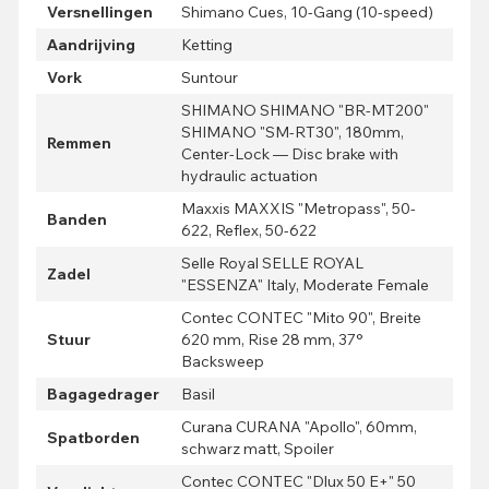
Versnellingen
Shimano Cues, 10-Gang (10-speed)
Aandrijving
Ketting
Vork
Suntour
SHIMANO SHIMANO "BR-MT200"
SHIMANO "SM-RT30", 180mm,
Remmen
Center-Lock — Disc brake with
hydraulic actuation
Maxxis MAXXIS "Metropass", 50-
Banden
622, Reflex, 50-622
Selle Royal SELLE ROYAL
Zadel
"ESSENZA" Italy, Moderate Female
Contec CONTEC "Mito 90", Breite
Stuur
620 mm, Rise 28 mm, 37°
Backsweep
Bagagedrager
Basil
Curana CURANA "Apollo", 60mm,
Spatborden
schwarz matt, Spoiler
Contec CONTEC "Dlux 50 E+" 50