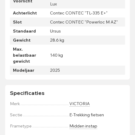
Voorlicht
Lux
Achterlicht
Contec CONTEC "TL-335 E+"
Slot
Contec CONTEC "Powerloc M AZ"
Standaard
Ursus
Gewicht
28.6 kg
Max.
belastbaar
140 kg
gewicht
Modeljaar
2025
Specificaties
Merk
VICTORIA
Sectie
E-Trekking fietsen
Frametype
Midden instap