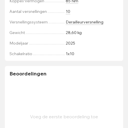
Koppel/Vermogen
85 Nm
Aantal versnellingen
10
Versnellingssysteem
Derailleurversnelling
Gewicht
28,60 kg
Modeljaar
2025
Schakelratio
1x10
Beoordelingen
Voeg de eerste beoordeling toe