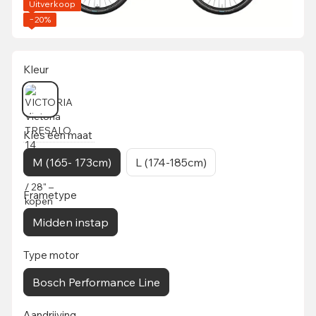
Uitverkoop
−20%
Kleur
Kies een maat
M (165- 173cm)
L (174-185cm)
Frametype
Midden instap
Type motor
Bosch Performance Line
Aandrijving