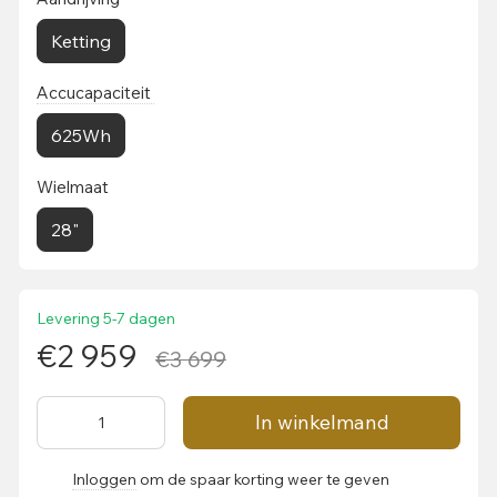
Ketting
Accucapaciteit
625Wh
Wielmaat
28"
Levering 5-7 dagen
€2 959
€3 699
In winkelmand
Inloggen
om de spaar korting weer te geven
%