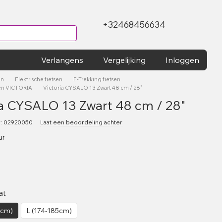
+32468456634
Verlangens
Vergelijking
Inloggen
en
Elektrische fietsen
E-Trekking fietsen
sen VICTORIA
Victoria CYSALO 13 Zwart 48 cm / 28"
ia CYSALO 13 Zwart 48 cm / 28"
r: 02920050
Laat een beoordeling achter
ur
at
3cm)
L (174-185cm)