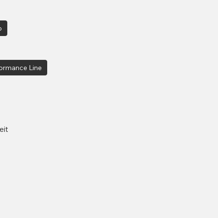
p
ormance Line
eit