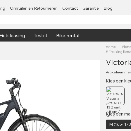
ing
Omruilen en Retourneren
Contact
Garantie
Blog
Fietsleasing
Testrit
Bike rental
Home
Fiets
E-Trekking fiet
Victor
Artikelnumme
Kies een kle
Kies een ma
M (165- 17