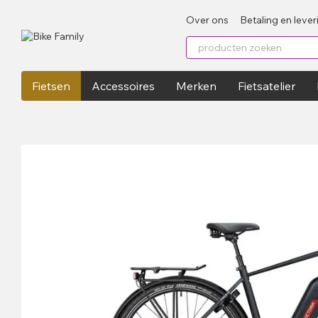
Перейти к основному контенту
Over ons
Betaling en lever
Fietsen
Accessoires
Merken
Fietsatelier