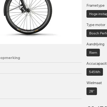
Frametype
Hoge insta
Type motor
Bosch Perf
Aandrijving
Riem
 opmerking
Accucapacit
545Wh
Wielmaat
28"