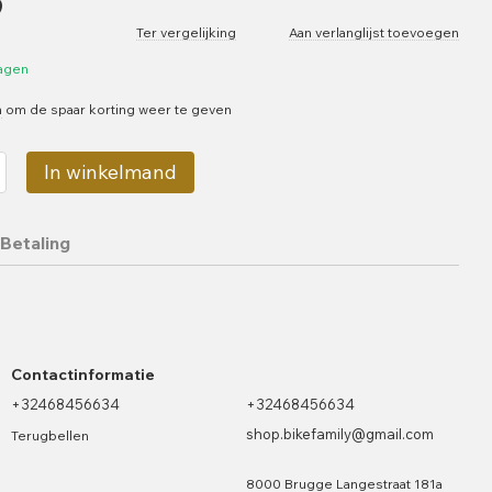
9
Ter vergelijking
Aan verlanglijst toevoegen
dagen
n
om de spaar korting weer te geven
In winkelmand
Betaling
Contactinformatie
+32468456634
+32468456634
shop.bikefamily@gmail.com
Terugbellen
8000 Brugge Langestraat 181a