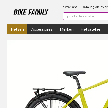
Перейти к основному контенту
Over ons
Betaling en lever
Fietsen
Accessoires
Merken
Fietsatelier