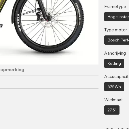
Frametype
Hoge insta
Type motor
Bosch Perf
Aandrijving
Ketting
 opmerking
Accucapacit
625Wh
Wielmaat
27,5"