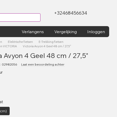
+32468456634
Verlangens
Vergelijking
Inloggen
en
Elektrische fietsen
E-Trekking fietsen
sen VICTORIA
Victoria Avyon 4 Geel 48 cm / 27,5"
a Avyon 4 Geel 48 cm / 27,5"
r: 02982056
Laat een beoordeling achter
ur
at
3cm)