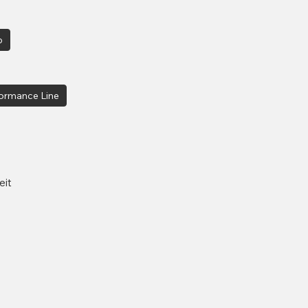
p
ormance Line
eit