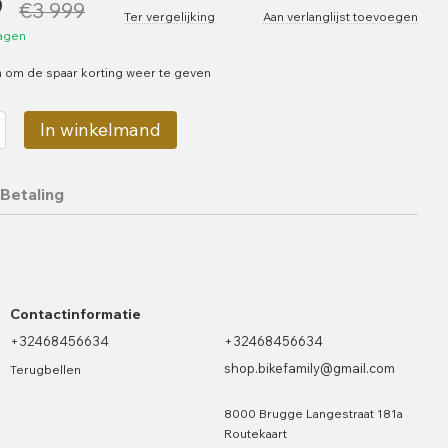
9
€3 999
Ter vergelijking
Aan verlanglijst toevoegen
dagen
n
om de spaar korting weer te geven
In winkelmand
Betaling
Contactinformatie
+32468456634
+32468456634
shop.bikefamily@gmail.com
Terugbellen
8000 Brugge Langestraat 181a
Routekaart