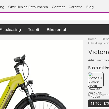
ing
Omruilen en Retourneren
Contact
Garantie
Blog
Fietsleasing
Testrit
Bike rental
Home
Fiets
E-Trekking fiet
Victori
Artikelnumme
Kies een kle
Kies een ma
M (165- 17