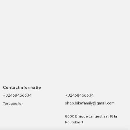
Contactinformatie
+32468456634
+32468456634
shop.bikefamily@gmail.com
Terugbellen
8000 Brugge Langestraat 181a
Routekaart