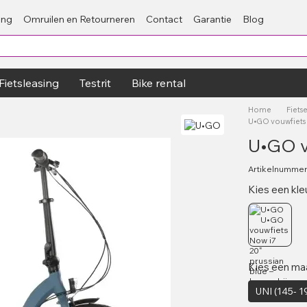
ing
Omruilen en Retourneren
Contact
Garantie
Blog
Fietsleasing
Testrit
Bike rental
Home
Fiets
U•GO vouwfiets 
U•GO v
Artikelnummer
Kies een kle
Kies een ma
UNI (145- 