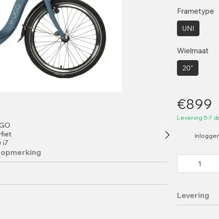
Frametype
UNI
Wielmaat
20"
€899
Levering 5-7 
%
Inlogge
 opmerking
Levering