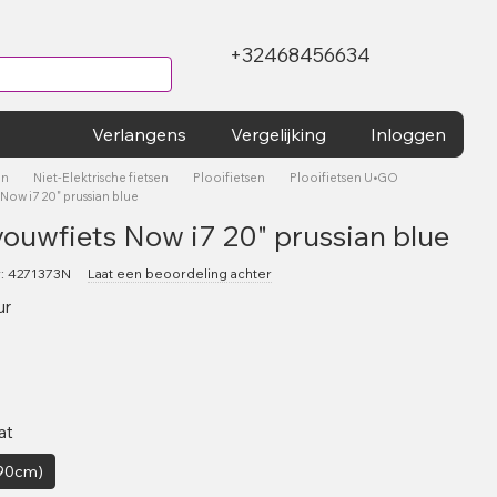
+32468456634
Verlangens
Vergelijking
Inloggen
en
Niet-Elektrische fietsen
Plooifietsen
Plooifietsen U•GO
Now i7 20" prussian blue
ouwfiets Now i7 20" prussian blue
: 4271373N
Laat een beoordeling achter
ur
at
190cm)