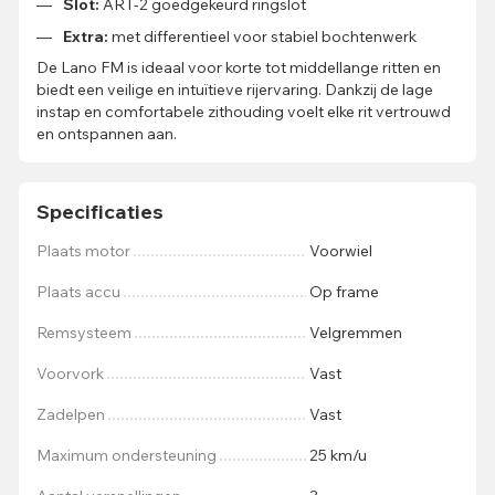
Slot:
ART-2 goedgekeurd ringslot
Extra:
met differentieel voor stabiel bochtenwerk
De Lano FM is ideaal voor korte tot middellange ritten en
biedt een veilige en intuïtieve rijervaring. Dankzij de lage
instap en comfortabele zithouding voelt elke rit vertrouwd
en ontspannen aan.
Specificaties
Plaats motor
Voorwiel
Plaats accu
Op frame
Remsysteem
Velgremmen
Voorvork
Vast
Zadelpen
Vast
Maximum ondersteuning
25 km/u