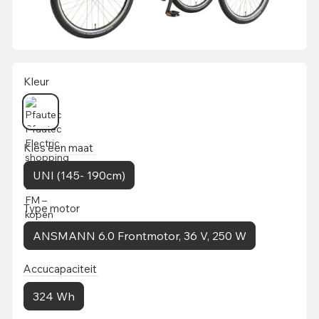
Kleur
Kies een maat
UNI (145- 190cm)
Type motor
ANSMANN 6.0 Frontmotor, 36 V, 250 W
Accucapaciteit
324 Wh