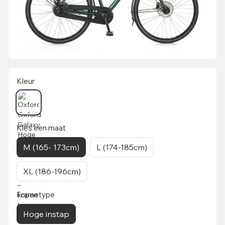
Kleur
Kies een maat
M (165- 173cm)
L (174-185cm)
XL (186-196cm)
Frametype
Hoge instap