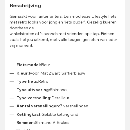
Beschrijving
Gemaakt voor lanterfanters. Een modieuze Lifestyle fiets
met retro looks voor jong en “iets ouder”. Gezellig kuieren
doorheen de
winkelstraten of ’s avonds met vrienden op stap. Fietsen
zoals het jou uitkomt, met volle teugen genieten van ieder
vrij moment.
Fiets model:
Fleur
Kleur:
Ivoor, Mat Zwart, Saffierblauw
Type fiets:
Retro
Type uitvoering:
Shimano
Type versnelling:
Derailleur
Aantal versnellingen:
7 versnellingen
Kettingkast:
Gelakte kettingrand
Remmen:
Shimano V-Brakes