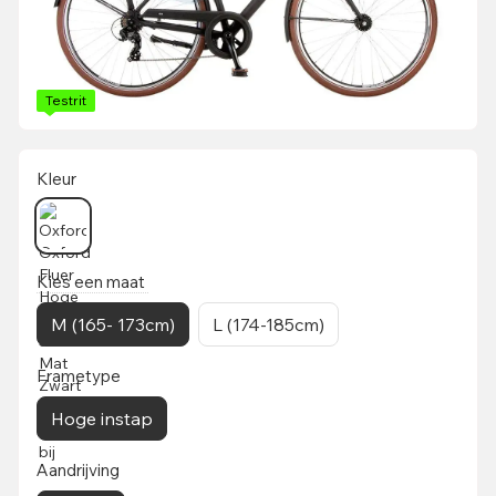
Testrit
Kleur
Kies een maat
M (165- 173cm)
L (174-185cm)
Frametype
Hoge instap
Aandrijving