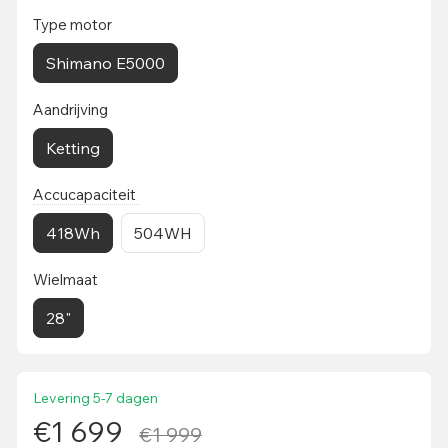
Type motor
Shimano E5000
Aandrijving
Ketting
Accucapaciteit
418Wh
504WH
Wielmaat
28"
Levering 5-7 dagen
€1 699
€1 999