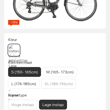
−15%
Kleur
Kies een maat
S (150- 165cm)
M (165- 173cm)
L (174-185cm)
XL (186-196cm)
Frametype
Hoge instap
Lage instap