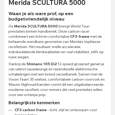
Merida SCULTURA 5000
Waan je als ware prof, op een
budgetvriendelijk niveau
De
Merida SCULTURA 5000
brengt World Tour-
prestaties binnen handbereik. Deze carbon racer
combineert een licht en comfortabel
CF3-frame
met de
befaamde wendbare geometrie van Merida’s topklasse
racefietsen. Het resultaat: snelle acceleratie,
indrukwekkende klimkwaliteiten en veel stabiliteit, zelfs op
ruwe wegen.
Dankzij de
Shimano 105 Di2
12-speed groepset geniet je
van uiterst nauwkeurige en razendsnelle elektronische
schakelingen met een breed verzetbereik. Samen met de
Vision Team 35 wielset, comfortabele carbon voorvork en
Maxxis Highroad banden vormt dit een uitgebalanceerde,
moderne racefiets voor renners die veel prestaties willen
voor een scherpe prijs.
Belangrijkste kenmerken
CF3 carbon frame
– licht, stijf en ontworpen voor
topprestaties