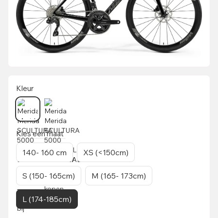
Kleur
Kies een maat
140- 160 cm
XS (<150cm)
S (150- 165cm)
M (165- 173cm)
L (174-185cm)