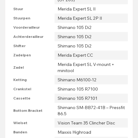
Merida Expert SL II
Stuur
Merida Expert SL 2P II
Stuurpen
Shimano 105 Di2
Voorderailleur
Shimano 105 Di2
Achterderailleur
Shimano 105 Di2
Shifter
Merida Expert CC
Zadelpen
Merida Expert SL V-mount +
Zadel
minitool
Shimano M6100-12
Ketting
Shimano 105 R7100
Crankstel
Shimano 105 R7101
Cassette
Shimano SM-BB72-41B – Pressfit
Bottom Bracket
86.5
Vision Team 35 Clincher Disc
Wielset
Maxxis Highroad
Banden