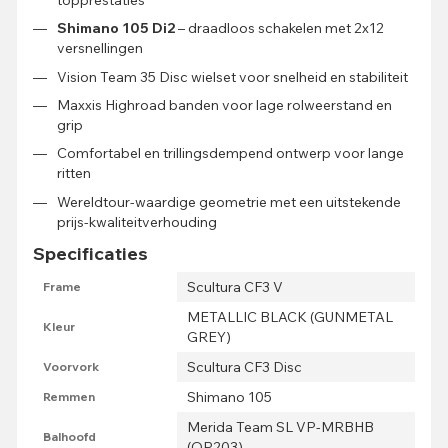
Shimano 105 Di2
– draadloos schakelen met 2x12
versnellingen
Vision Team 35 Disc wielset voor snelheid en stabiliteit
Maxxis Highroad banden voor lage rolweerstand en
grip
Comfortabel en trillingsdempend ontwerp voor lange
ritten
Wereldtour-waardige geometrie met een uitstekende
prijs-kwaliteitverhouding
Specificaties
Scultura CF3 V
Frame
METALLIC BLACK (GUNMETAL
Kleur
GREY)
Scultura CF3 Disc
Voorvork
Shimano 105
Remmen
Merida Team SL VP-MRBHB
Balhoofd
(OP203)