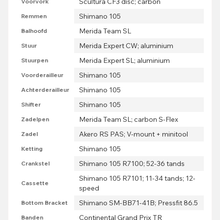
Scultura CF3 disc; carbon
Voorvork
Shimano 105
Remmen
Merida Team SL
Balhoofd
Merida Expert CW; aluminium
Stuur
Merida Expert SL; aluminium
Stuurpen
Shimano 105
Voorderailleur
Shimano 105
Achterderailleur
Shimano 105
Shifter
Merida Team SL; carbon S-Flex
Zadelpen
Akero RS PAS; V-mount + minitool
Zadel
Shimano 105
Ketting
Shimano 105 R7100; 52-36 tands
Crankstel
Shimano 105 R7101; 11-34 tands; 12-
Cassette
speed
Shimano SM-BB71-41B; Pressfit 86.5
Bottom Bracket
Continental Grand Prix TR
Banden