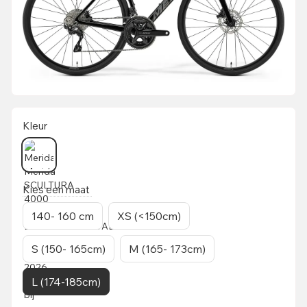
Kleur
Kies een maat
140- 160 cm
XS (<150cm)
S (150- 165cm)
M (165- 173cm)
L (174-185cm)