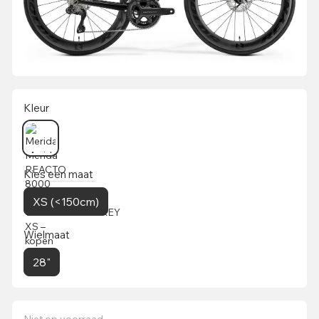
Kleur
Kies een maat
XS (<150cm)
Wielmaat
28"