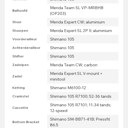
Merida Team SL VP-MRBHB
Balhoofd
(OP203)
Merida Expert CW; aluminium
Stuur
Merida Expert SL 2P II; aluminium
Stuurpen
Shimano 105
Voorderailleur
Shimano 105
Achterderailleur
Shimano 105
Shifter
Merida Team CW; carbon
Zadelpen
Merida Expert SL V-mount +
Zadel
minitool
Shimano M6100-12
Ketting
Shimano 105 R7100; 52-36 tands
Crankstel
Shimano 105 R7101; 11-34 tands;
Cassette
12-speed
Shimano SM-BB71-41B; Pressfit
Bottom Bracket
86.5