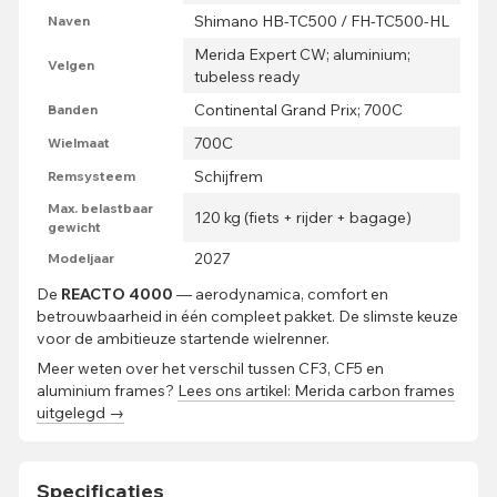
Shimano HB-TC500 / FH-TC500-HL
Naven
Merida Expert CW; aluminium;
Velgen
tubeless ready
Continental Grand Prix; 700C
Banden
700C
Wielmaat
Schijfrem
Remsysteem
Max. belastbaar
120 kg (fiets + rijder + bagage)
gewicht
2027
Modeljaar
De
REACTO 4000
— aerodynamica, comfort en
betrouwbaarheid in één compleet pakket. De slimste keuze
voor de ambitieuze startende wielrenner.
Meer weten over het verschil tussen CF3, CF5 en
aluminium frames?
Lees ons artikel: Merida carbon frames
uitgelegd →
Specificaties