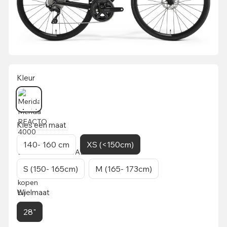
Kleur
Kies een maat
140- 160 cm
XS (<150cm)
S (150- 165cm)
M (165- 173cm)
Wielmaat
28"