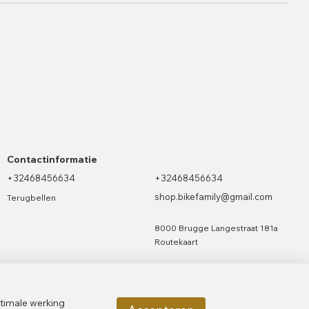
Contactinformatie
+32468456634
+32468456634
shop.bikefamily@gmail.com
Terugbellen
8000 Brugge Langestraat 181a
Routekaart
ptimale werking