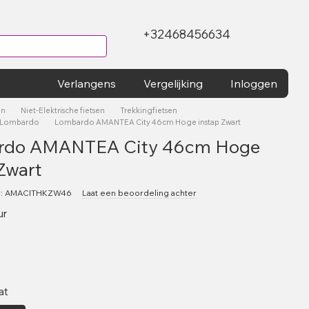
+32468456634
Verlangens
Vergelijking
Inloggen
en
Niet-Elektrische fietsen
Trekkingfietsen
n Lombardo
Lombardo AMANTEA City 46cm Hoge instap Zwart
rdo AMANTEA City 46cm Hoge
 Zwart
r: AMACITHKZW46
Laat een beoordeling achter
ur
at