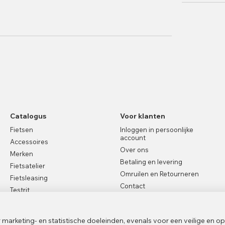
Catalogus
Voor klanten
Fietsen
Inloggen in persoonlijke
account
Accessoires
Over ons
Merken
Betaling en levering
Fietsatelier
Omruilen en Retourneren
Fietsleasing
Contact
Testrit
Garantie
Bike rental
Blog
arketing- en statistische doeleinden, evenals voor een veilige en o
Sitemap