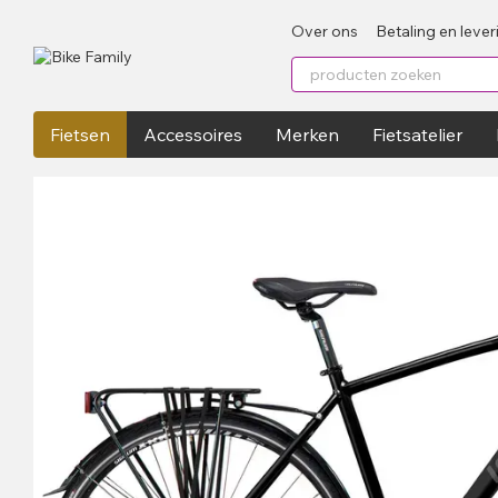
Перейти к основному контенту
Over ons
Betaling en lever
Fietsen
Accessoires
Merken
Fietsatelier