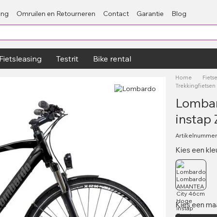
ing
Omruilen en Retourneren
Contact
Garantie
Blog
Fietsleasing
Testrit
Bike rental
Home
Fiets
Trekkingfietse
Lomba
instap
Artikelnumme
Kies een kle
Kies een ma