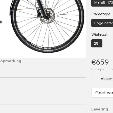
M (165- 17
Frametype
Hoge insta
Wielmaat
28"
€659
 opmerking
Niet op voorr
%
Inlogge
Geef ee
Levering