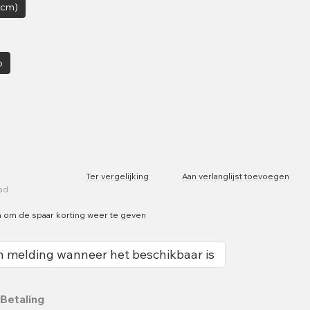
3cm)
p
Ter vergelijking
Aan verlanglijst toevoegen
aad
n
om de spaar korting weer te geven
n melding wanneer het beschikbaar is
Betaling