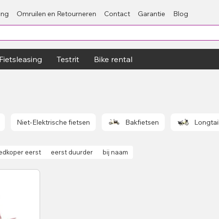
ing
Omruilen en Retourneren
Contact
Garantie
Blog
Fietsleasing
Testrit
Bike rental
Niet-Elektrische fietsen
Bakfietsen
Longtail
edkoper eerst
eerst duurder
bij naam