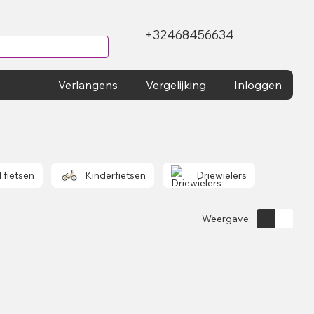
+32468456634
Verlangens
Vergelijking
Inloggen
 fietsen
Kinderfietsen
Driewielers
Weergave: