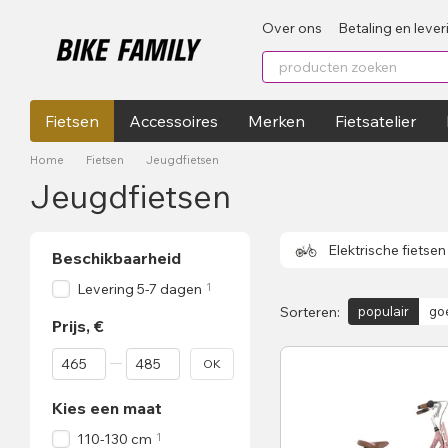
Перейти к основному контенту
Over ons
Betaling en lever
Fietsen
Accessoires
Merken
Fietsatelier
Home
Fietsen
Jeugdfietsen
Jeugdfietsen
Elektrische fietsen
Beschikbaarheid
1
Levering 5-7 dagen
Sorteren:
populair
go
Prijs, €
От Prijs, €
До Prijs, €
OK
Kies een maat
1
110-130 cm