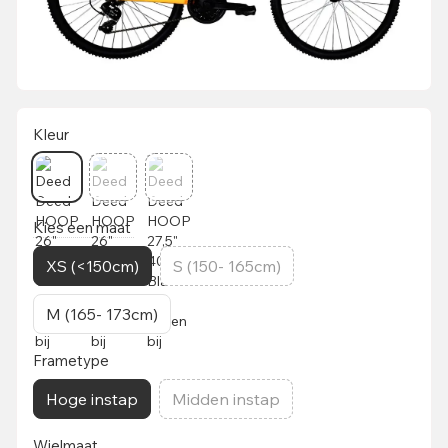
Kleur
Kies een maat
XS (<150cm)
S (150- 165cm)
M (165- 173cm)
Frametype
Hoge instap
Midden instap
Wielmaat